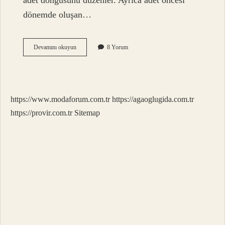
adet döngüsünü düzenler. Ayrıca adet öncesi
dönemde oluşan…
Adaçayı
Devamını okuyun
8 Yorum
Östrojen
Artırır
Mı
https://www.modaforum.com.tr
https://agaoglugida.com.tr
https://provir.com.tr
Sitemap