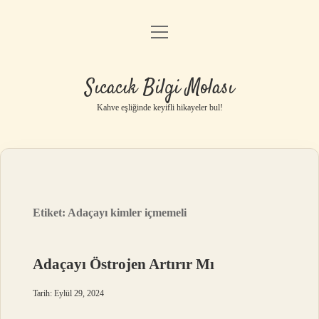
menüyü
Anasayfa
aç
Gizlilik Politikası
Sıcacık Bilgi Molası
Yasal Uyarı
Kahve eşliğinde keyifli hikayeler bul!
Hakkımızda
Etiket:
Adaçayı kimler içmemeli
Adaçayı Östrojen Artırır Mı
Tarih: Eylül 29, 2024