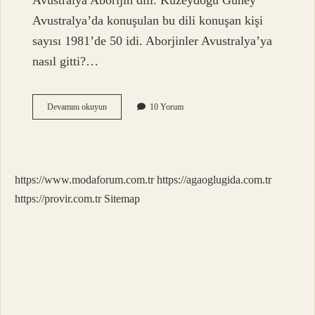
Avustralya Aborijin dili. Kuzeydoğu Güney
Avustralya’da konuşulan bu dili konuşan kişi
sayısı 1981’de 50 idi. Aborjinler Avustralya’ya
nasıl gitti?…
Aborjinler
Devamını okuyun
10 Yorum
Kaç
Yıllık
https://www.modaforum.com.tr
https://agaoglugida.com.tr
https://provir.com.tr
Sitemap