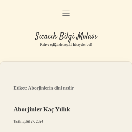
menüyü
Anasayfa
aç
Gizlilik Politikası
Sıcacık Bilgi Molası
Yasal Uyarı
Kahve eşliğinde keyifli hikayeler bul!
Hakkımızda
Etiket:
Aborjinlerin dini nedir
Aborjinler Kaç Yıllık
Tarih: Eylül 27, 2024