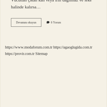
Vücuttan çıkan kan veya irin dağılmaz ve leke
halinde kalırsa…
Abdestliyken
Devamını okuyun
6 Yorum
Ölürsek
Ne
Olur
https://www.modaforum.com.tr
https://agaoglugida.com.tr
https://provir.com.tr
Sitemap