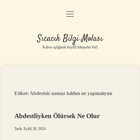
menüyü
Anasayfa
aç
Gizlilik Politikası
Sıcacık Bilgi Molası
Yasal Uyarı
Kahve eşliğinde keyifli hikayeler bul!
Hakkımızda
Etiket:
Abdestsiz namaz kıldım ne yapmalıyım
Abdestliyken Ölürsek Ne Olur
Tarih: Eylül 28, 2024