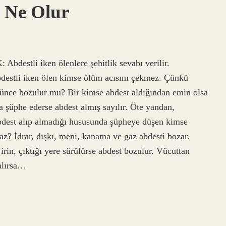
 Ne Olur
bdestli iken ölenlere şehitlik sevabı verilir.
destli iken ölen kimse ölüm acısını çekmez. Çünkü
şünce bozulur mu? Bir kimse abdest aldığından emin olsa
 şüphe ederse abdest almış sayılır. Öte yandan,
bdest alıp almadığı hususunda şüpheye düşen kimse
az? İdrar, dışkı, meni, kanama ve gaz abdesti bozar.
rin, çıktığı yere sürülürse abdest bozulur. Vücuttan
alırsa…