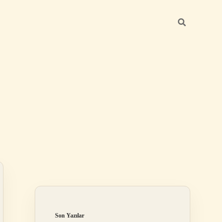
Sidebar
elexbet
tulipbet giriş
Son Yazılar