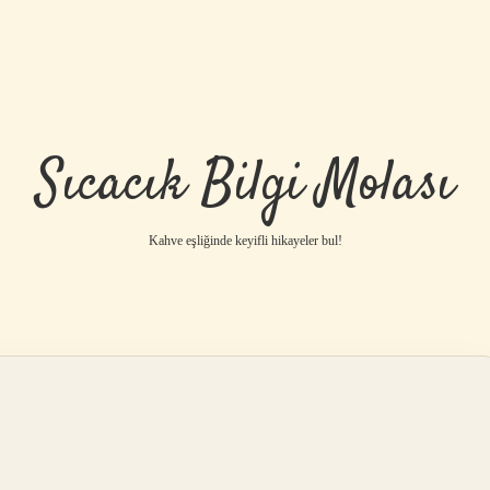
Sıcacık Bilgi Molası
Kahve eşliğinde keyifli hikayeler bul!