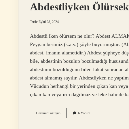
Abdestliyken Ölürsek
Tarih: Eylül 28, 2024
Abdestli iken ölürsem ne olur? Abdest ALMAK: A
Peygamberimiz (s.a.v.) şöyle buyurmuştur: (Ab
abdest, imanın alametidir.) Abdest şüpheye dü
bile, abdestinin bozulup bozulmadığı hususunda
abdestinin bozulduğunu bilen fakat sonradan a
abdest almamış sayılır. Abdestliyken ne yapılm
Vücudun herhangi bir yerinden çıkan kan veya i
çıkan kan veya irin dağılmaz ve leke halinde k
Abdestliyken
Devamını okuyun
6 Yorum
Ölürsek
Ne
Olur