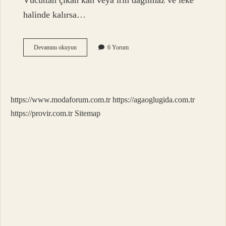
Vücuttan çıkan kan veya irin dağılmaz ve leke
halinde kalırsa…
Abdestliyken
Devamını okuyun
6 Yorum
Ölürsek
Ne
Olur
https://www.modaforum.com.tr
https://agaoglugida.com.tr
https://provir.com.tr
Sitemap