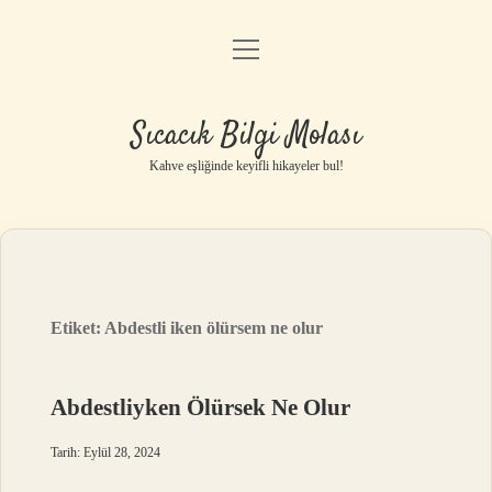
menüyü
Anasayfa
aç
Gizlilik Politikası
Sıcacık Bilgi Molası
Yasal Uyarı
Kahve eşliğinde keyifli hikayeler bul!
Hakkımızda
Etiket:
Abdestli iken ölürsem ne olur
Abdestliyken Ölürsek Ne Olur
Tarih: Eylül 28, 2024