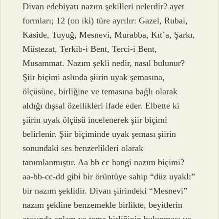
Divan edebiyatı nazım şekilleri nelerdir? ayet
formları; 12 (on iki) türe ayrılır: Gazel, Rubai,
Kaside, Tuyuğ, Mesnevi, Murabba, Kıt’a, Şarkı,
Müstezat, Terkib-i Bent, Terci-i Bent,
Musammat. Nazım şekli nedir, nasıl bulunur?
Şiir biçimi aslında şiirin uyak şemasına,
ölçüsüne, birliğine ve temasına bağlı olarak
aldığı dışsal özellikleri ifade eder. Elbette ki
şiirin uyak ölçüsü incelenerek şiir biçimi
belirlenir. Şiir biçiminde uyak şeması şiirin
sonundaki ses benzerlikleri olarak
tanımlanmıştır. Aa bb cc hangi nazım biçimi?
aa-bb-cc-dd gibi bir örüntüye sahip “düz uyaklı”
bir nazım şeklidir. Divan şiirindeki “Mesnevi”
nazım şekline benzemekle birlikte, beyitlerin