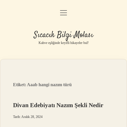
menüyü
Anasayfa
aç
Gizlilik Politikası
Sıcacık Bilgi Molası
Yasal Uyarı
Kahve eşliğinde keyifli hikayeler bul!
Hakkımızda
Etiket:
Aaab hangi nazım türü
Divan Edebiyatı Nazım Şekli Nedir
Tarih: Aralık 28, 2024