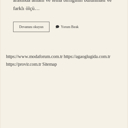
arasında anlam ve tema birliğinin bulunması ve
farklı ölçü…
Divan
Devamını okuyun
Yorum Bırak
Edebiyatı
Nazım
Şekli
Nedir
https://www.modaforum.com.tr
https://agaoglugida.com.tr
https://provir.com.tr
Sitemap