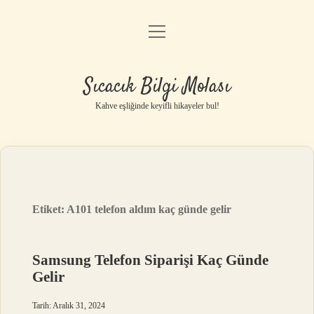
menüyü
Anasayfa
aç
Gizlilik Politikası
Sıcacık Bilgi Molası
Yasal Uyarı
Kahve eşliğinde keyifli hikayeler bul!
Hakkımızda
Etiket:
A101 telefon aldım kaç günde gelir
Samsung Telefon Siparişi Kaç Günde
Gelir
Tarih: Aralık 31, 2024