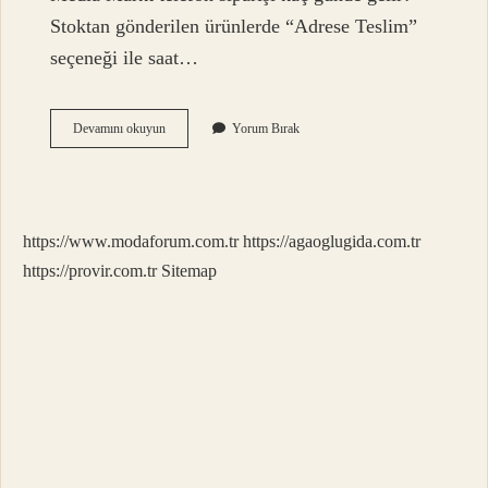
Stoktan gönderilen ürünlerde “Adrese Teslim”
seçeneği ile saat…
Samsung
Devamını okuyun
Yorum Bırak
Telefon
Siparişi
Kaç
Günde
Gelir
https://www.modaforum.com.tr
https://agaoglugida.com.tr
https://provir.com.tr
Sitemap