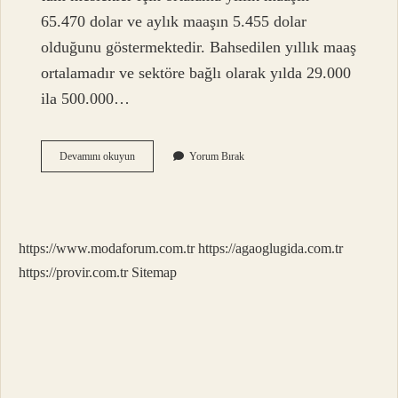
65.470 dolar ve aylık maaşın 5.455 dolar
olduğunu göstermektedir. Bahsedilen yıllık maaş
ortalamadır ve sektöre bağlı olarak yılda 29.000
ila 500.000…
Amerikada
Devamını okuyun
Yorum Bırak
2024
Asgari
Ücret
Ne
Kadar
https://www.modaforum.com.tr
https://agaoglugida.com.tr
https://provir.com.tr
Sitemap