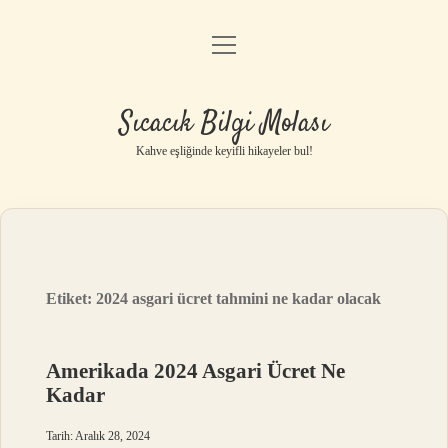
menüyü
Anasayfa
aç
Gizlilik Politikası
Sıcacık Bilgi Molası
Yasal Uyarı
Kahve eşliğinde keyifli hikayeler bul!
Hakkımızda
Etiket:
2024 asgari ücret tahmini ne kadar olacak
Amerikada 2024 Asgari Ücret Ne
Kadar
Tarih: Aralık 28, 2024