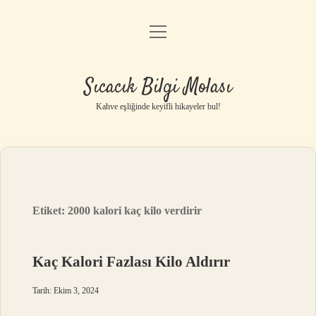
menüyü
Anasayfa
aç
Gizlilik Politikası
Sıcacık Bilgi Molası
Yasal Uyarı
Kahve eşliğinde keyifli hikayeler bul!
Hakkımızda
Etiket:
2000 kalori kaç kilo verdirir
Kaç Kalori Fazlası Kilo Aldırır
Tarih: Ekim 3, 2024