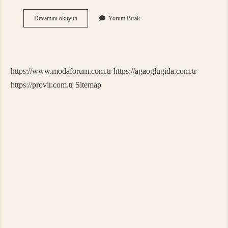
Kaç
Devamını okuyun
Yorum Bırak
Kalori
Fazlası
Kilo
Aldırır
https://www.modaforum.com.tr
https://agaoglugida.com.tr
https://provir.com.tr
Sitemap