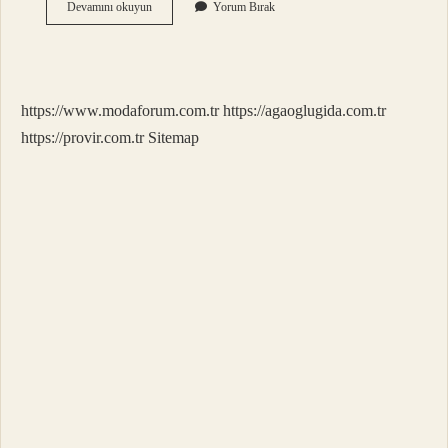
1
Devamını okuyun
Yorum Bırak
Ton
Kac
Kg
Esit
https://www.modaforum.com.tr
https://agaoglugida.com.tr
https://provir.com.tr
Sitemap