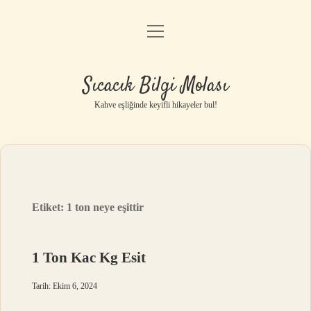
menüyü
Anasayfa
aç
Gizlilik Politikası
Sıcacık Bilgi Molası
Yasal Uyarı
Kahve eşliğinde keyifli hikayeler bul!
Hakkımızda
Etiket:
1 ton neye eşittir
1 Ton Kac Kg Esit
Tarih: Ekim 6, 2024