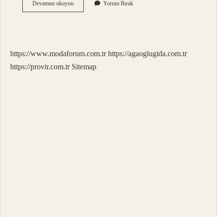
Cm
Devamını okuyun
Yorum Bırak
2
Kaç
Metre
https://www.modaforum.com.tr
https://agaoglugida.com.tr
https://provir.com.tr
Sitemap