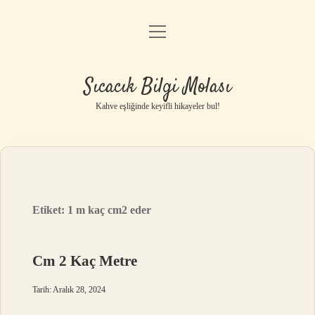
menüyü
Anasayfa
aç
Gizlilik Politikası
Sıcacık Bilgi Molası
Yasal Uyarı
Kahve eşliğinde keyifli hikayeler bul!
Hakkımızda
Etiket:
1 m kaç cm2 eder
Cm 2 Kaç Metre
Tarih: Aralık 28, 2024