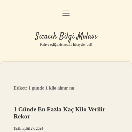
menüyü
Anasayfa
aç
Gizlilik Politikası
Sıcacık Bilgi Molası
Yasal Uyarı
Kahve eşliğinde keyifli hikayeler bul!
Hakkımızda
Etiket:
1 günde 1 kilo alınır mı
1 Günde En Fazla Kaç Kilo Verilir
Rekor
Tarih: Eylül 27, 2024