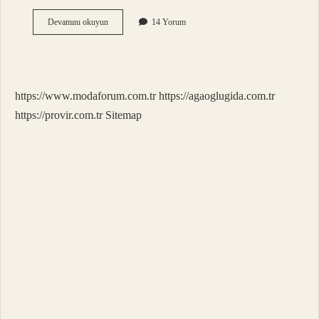
1
Devamını okuyun
14 Yorum
Günde
En
Fazla
Kaç
Kilo
https://www.modaforum.com.tr
https://agaoglugida.com.tr
Verilir
Rekor
https://provir.com.tr
Sitemap